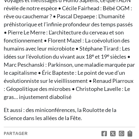
Voyages et métissages d’Homo Sapiens, ce que l’ADN
révèle de notre espèce • Cécile Fairhead : Bébé OGM :
rêve ou cauchemar ? • Pascal Depaepe : L’humanité
préhistorique et l’infinie profondeur des temps passés
• Pierre Le Merre : L’architecture du cerveau et son
fonctionnement • Florent Mazel : La coévolution des
humains avec leur microbiote • Stéphane Tirard : Les
e
e
idées sur l’évolution du vivant aux 18
et 19
siècles •
Marc Peschanski : Parkinson, une maladie marquée par
le capitalisme • Éric Bapteste : Le point de vue d’un
évolutionniste sur le vieillissement • Renaud Piarroux
: Géopolitique des microbes • Christophe Lavelle : Le
gras… injustement diabolisé
Et aussi : des miniconférences, la Roulotte de la
Science dans les allées de la Fête.
PARTAGER