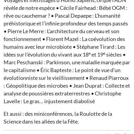
Voyages et métissages d’Homo Sapiens, ce que l’ADN
révèle de notre espèce • Cécile Fairhead : Bébé OGM :
rêve ou cauchemar ? • Pascal Depaepe : L’humanité
préhistorique et l’infinie profondeur des temps passés
• Pierre Le Merre : L’architecture du cerveau et son
fonctionnement • Florent Mazel : La coévolution des
humains avec leur microbiote • Stéphane Tirard : Les
e
e
idées sur l’évolution du vivant aux 18
et 19
siècles •
Marc Peschanski : Parkinson, une maladie marquée par
le capitalisme • Éric Bapteste : Le point de vue d’un
évolutionniste sur le vieillissement • Renaud Piarroux
: Géopolitique des microbes • Jean Duprat : Collecte et
analyse de poussières extraterrestres • Christophe
Lavelle : Le gras… injustement diabolisé
Et aussi : des miniconférences, la Roulotte de la
Science dans les allées de la Fête.