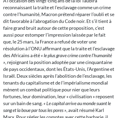
À l’occasion des vingt-cinq ans de la loi Taubira
reconnaissant la traite et l’esclavage comme un crime
contre l’humanité, Macron prétend réparer l’oubli et se
dit favorable à l’abrogation du Code noir. Et s’il tient à
faire grand bruit autour de cette proposition, c’est
aussi pour estomper l’impression laissée par le fait
que, le 25 mars, la France a refusé de voter une
résolution à l’ONU affirmant que la traite et l’esclavage
des Africains a été
« le plus grave crime contre l’humanité
»
, rejoignant la position adoptée par une cinquantaine
de pays occidentaux, dont les États-Unis, l’Argentine et
Israël. Deux siècles après l’abolition de l’esclavage, les
tenants du capitalisme et de l’impérialisme mondial
mènent un combat politique pour nier que leurs
fortunes, leur domination, leur « civilisation » reposent
sur un bain de sang.
« Le capital arrive au monde suant le
sang et la boue par tous les pores »
, avait résumé Karl
Marx. Pour régler les comptes avec cette barbarie, il