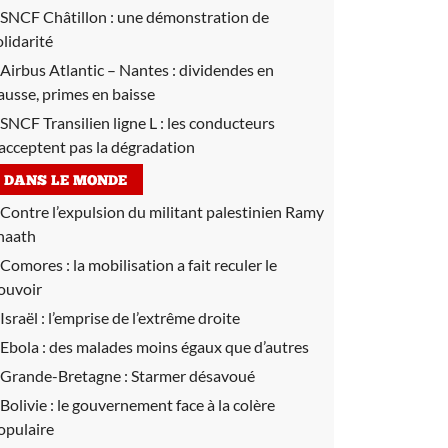
SNCF Châtillon :
une démonstration de
olidarité
Airbus Atlantic – Nantes :
dividendes en
ausse, primes en baisse
SNCF Transilien ligne L :
les conducteurs
’acceptent pas la dégradation
DANS LE MONDE
Contre l’expulsion du militant palestinien Ramy
haath
Comores :
la mobilisation a fait reculer le
ouvoir
Israël :
l’emprise de l’extrême droite
Ebola :
des malades moins égaux que d’autres
Grande-Bretagne :
Starmer désavoué
Bolivie :
le gouvernement face à la colère
opulaire