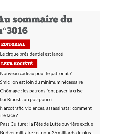
Au sommaire du
n°3016
EDITORIAL
Le cirque présidentiel est lancé
LEUR SOCIÉTÉ
Nouveau cadeau pour le patronat ?
Smic :
on est loin du minimum nécessaire
Chômage :
les patrons font payer la crise
Loi Ripost : un pot-pourri
Narcotrafic, violences, assassinats :
comment
ire face ?
Pass Culture :
la Fête de Lutte ouvrière exclue
Budget militaire :
et pour 36 milliards de plus…