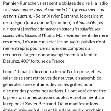
Pannier-Runacher, s’est sentie obligée de dire à la radio
:
« Je suis comme vous, et comme la CGT, je veux savoir où
est parti l’argent. »
Selon Xavier Bertrand, le président
de la région (qui a donné 1,5 million),
« il faut qu’ils
[les
dirigeants]
arrêtent de mener en bateau les salariés, les
collectivités locales et l’État »
. Mais évidemment, derrière
ces mots, il n’y a aucun acte : les pouvoirs publics n’ont
rien entrepris pour demander des comptes ou
récupérer l’argent donné aveuglément à la famille
e
Desprez, 400
fortune de France.
Lundi 11 mai, la direction a fermé l’entreprise, et les
salariés se sont retrouvés de nouveau en assemblée
générale à une centaine, devant les grilles, pour
discuter des prochaines actions. Ils ont voté de mettre
la pression sur les pouvoirs publics et notamment sur
la région et Xavier Bertrand. Deux manifestations
étaient prévues à Arras et Lille dans les dix prochains