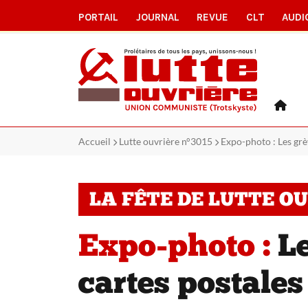
PORTAIL
JOURNAL
REVUE
CLT
AUDI
Accueil
Lutte ouvrière n°3015
Expo-photo : Les grè
LA FÊTE DE LUTTE O
Expo-photo :
Le
cartes postales