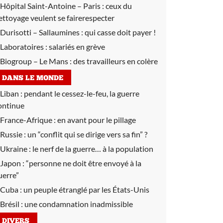
Hôpital Saint-Antoine – Paris :
ceux du
ettoyage veulent se fairerespecter
Durisotti – Sallaumines :
qui casse doit payer !
Laboratoires :
salariés en grève
Biogroup – Le Mans :
des travailleurs en colère
DANS LE MONDE
Liban :
pendant le cessez-le-feu, la guerre
ontinue
France-Afrique :
en avant pour le pillage
Russie :
un “conflit qui se dirige vers sa fin” ?
Ukraine :
le nerf de la guerre… à la population
Japon :
“personne ne doit être envoyé à la
uerre”
Cuba :
un peuple étranglé par les États-Unis
Brésil :
une condamnation inadmissible
DIVERS