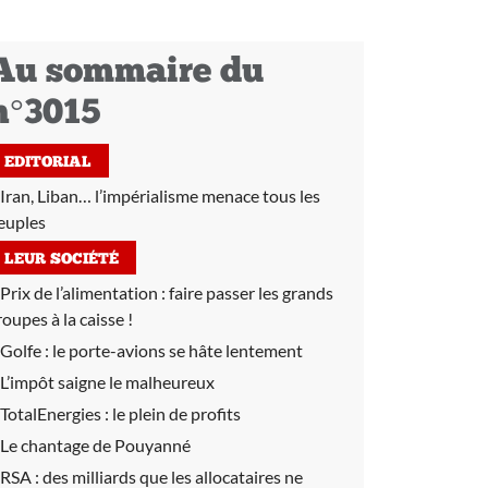
Au sommaire du
n°3015
EDITORIAL
Iran, Liban… l’impérialisme menace tous les
euples
LEUR SOCIÉTÉ
Prix de l’alimentation :
faire passer les grands
roupes à la caisse !
Golfe :
le porte-avions se hâte lentement
L’impôt saigne le malheureux
TotalEnergies :
le plein de profits
Le chantage de Pouyanné
RSA :
des milliards que les allocataires ne