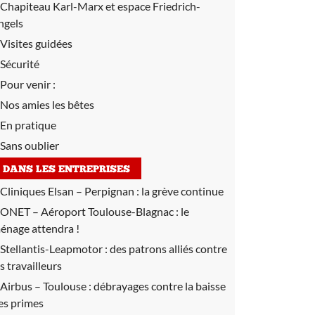
Chapiteau Karl-Marx et espace Friedrich-
ngels
Visites guidées
Sécurité
Pour venir :
Nos amies les bêtes
En pratique
Sans oublier
DANS LES ENTREPRISES
Cliniques Elsan – Perpignan :
la grève continue
ONET – Aéroport Toulouse-Blagnac :
le
énage attendra !
Stellantis-Leapmotor :
des patrons alliés contre
es travailleurs
Airbus – Toulouse :
débrayages contre la baisse
es primes