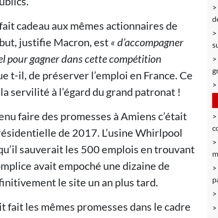
ublics.
d
t fait cadeau aux mêmes actionnaires de
 but, justifie Macron, est
« d’accompagner
s
iel pour gagner dans cette compétition
g
que t-il, de préserver l’emploi en France. Ce
la servilité à l’égard du grand patronat !
venu faire des promesses à Amiens c’était
c
présidentielle de 2017. L’usine Whirlpool
 qu’il sauverait les 500 emplois en trouvant
m
complice avait empoché une dizaine de
p
initivement le site un an plus tard.
ait fait les mêmes promesses dans le cadre