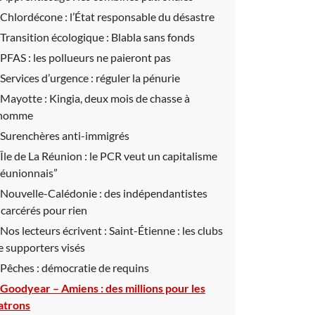
Chlordécone :
l’État responsable du désastre
Transition écologique :
Blabla sans fonds
PFAS :
les pollueurs ne paieront pas
Services d’urgence :
réguler la pénurie
Mayotte :
Kingia, deux mois de chasse à
’homme
Surenchères anti-immigrés
Île de La Réunion :
le PCR veut un capitalisme
réunionnais”
Nouvelle-Calédonie :
des indépendantistes
ncarcérés pour rien
Nos lecteurs écrivent :
Saint-Étienne : les clubs
e supporters visés
Pêches :
démocratie de requins
Goodyear – Amiens :
des millions pour les
atrons