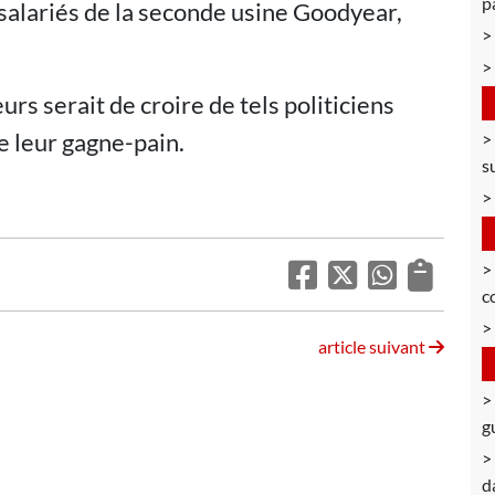
p
salariés de la seconde usine Goodyear,
urs serait de croire de tels politiciens
e leur gagne-pain.
s
c
article suivant
g
d