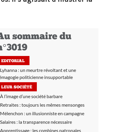
Au sommaire du
n°3019
EDITORIAL
Lyhanna : un meurtre révoltant et une
émagogie politicienne insupportable
LEUR SOCIÉTÉ
À l’image d’une société barbare
Retraites :
toujours les mêmes mensonges
Mélenchon :
un illusionniste en campagne
Salaires :
la transparence nécessaire
Apprentissage :
les combines patronales