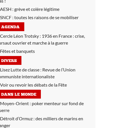
as !
AESH :
grève et colère légitime
SNCF :
toutes les raisons de se mobiliser
AGENDA
Cercle Léon Trotsky :
1936 en France : crise,
ursaut ouvrier et marche à la guerre
Fêtes et banquets
DIVERS
Lisez Lutte de classe :
Revue de l’Union
ommuniste internationaliste
Voir ou revoir les débats de la Fête
DANS LE MONDE
Moyen-Orient :
poker menteur sur fond de
uerre
Détroit d’Ormuz :
des milliers de marins en
anger