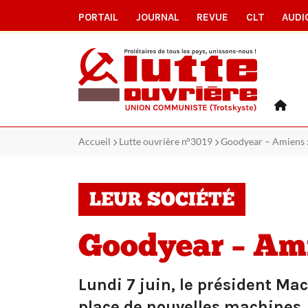
PORTAIL
JOURNAL
REVUE
CLT
AUDI
Accueil
Lutte ouvrière n°3019
Goodyear – Amiens : 
LEUR SOCIÉTÉ
Goodyear – Ami
Lundi 7 juin, le président Ma
place de nouvelles machines, u