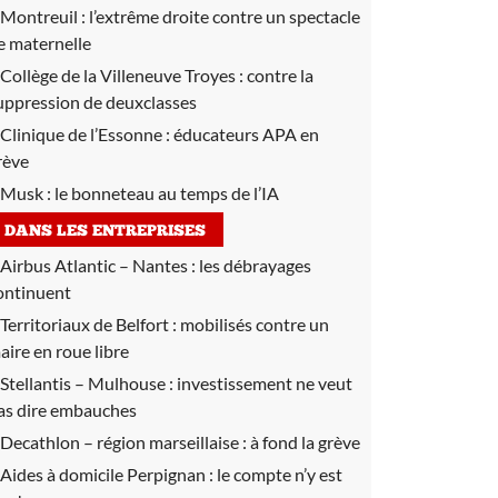
Montreuil :
l’extrême droite contre un spectacle
e maternelle
Collège de la Villeneuve Troyes :
contre la
uppression de deuxclasses
Clinique de l’Essonne :
éducateurs APA en
rève
Musk :
le bonneteau au temps de l’IA
DANS LES ENTREPRISES
Airbus Atlantic – Nantes :
les débrayages
ontinuent
Territoriaux de Belfort :
mobilisés contre un
aire en roue libre
Stellantis – Mulhouse :
investissement ne veut
as dire embauches
Decathlon – région marseillaise :
à fond la grève
Aides à domicile Perpignan :
le compte n’y est