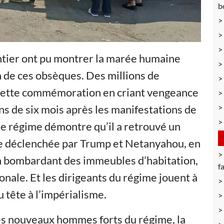
b
ntier ont pu montrer la marée humaine
n de ces obsèques. Des millions de
à cette commémoration en criant vengeance
ins de six mois après les manifestations de
 le régime démontre qu’il a retrouvé un
re déclenchée par Trump et Netanyahou, en
 en bombardant des immeubles d’habitation,
f
onale. Et les dirigeants du régime jouent à
nu tête à l’impérialisme.
es nouveaux hommes forts du régime, la