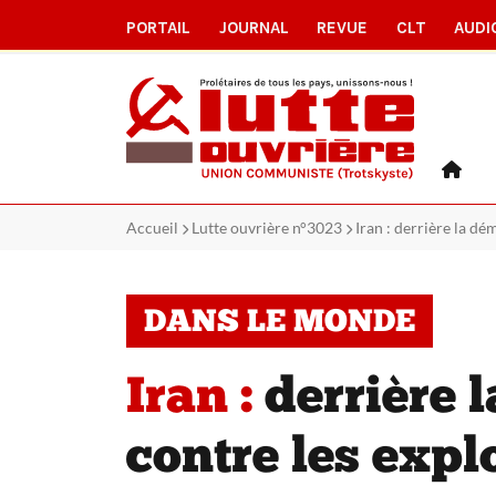
PORTAIL
JOURNAL
REVUE
CLT
AUDI
Accueil
Lutte ouvrière n°3023
Iran : derrière la dé
DANS LE MONDE
Iran :
derrière l
contre les expl