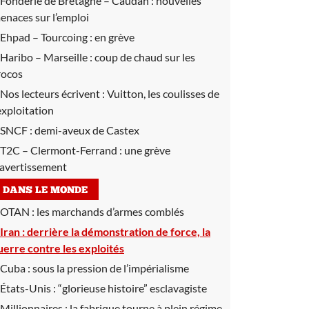
Fonderie de Bretagne – Caudan :
nouvelles
enaces sur l’emploi
Ehpad – Tourcoing :
en grève
Haribo – Marseille :
coup de chaud sur les
rocos
Nos lecteurs écrivent :
Vuitton, les coulisses de
’exploitation
SNCF :
demi-aveux de Castex
T2C – Clermont-Ferrand :
une grève
’avertissement
DANS LE MONDE
OTAN :
les marchands d’armes comblés
Iran :
derrière la démonstration de force, la
uerre contre les exploités
Cuba :
sous la pression de l’impérialisme
États-Unis :
“glorieuse histoire” esclavagiste
Millionnaires :
la fabrique tourne à plein régime