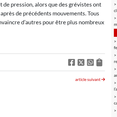
t de pression, alors que des grévistes ont
c
n après de précédents mouvements. Tous
onvaincre d’autres pour être plus nombreux
m
f
r
a
article suivant
l’
c