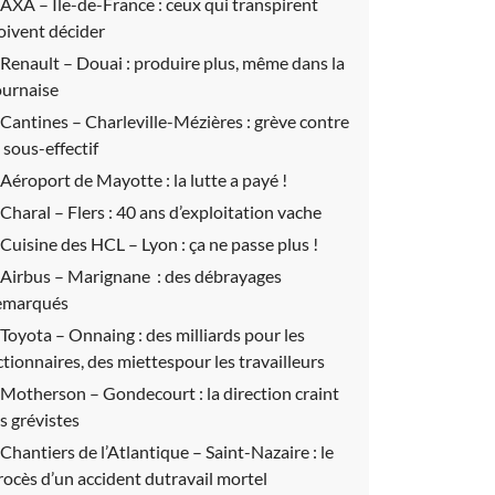
AXA – Île-de-France : ceux qui transpirent
oivent décider
Renault – Douai :
produire plus, même dans la
ournaise
Cantines – Charleville-Mézières :
grève contre
e sous-effectif
Aéroport de Mayotte :
la lutte a payé !
Charal – Flers :
40 ans d’exploitation vache
Cuisine des HCL – Lyon :
ça ne passe plus !
Airbus – Marignane :
des débrayages
emarqués
Toyota – Onnaing :
des milliards pour les
ctionnaires, des miettespour les travailleurs
Motherson – Gondecourt :
la direction craint
es grévistes
Chantiers de l’Atlantique – Saint-Nazaire :
le
rocès d’un accident dutravail mortel