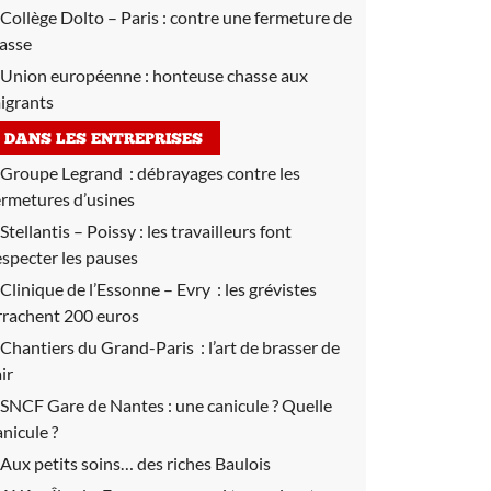
Collège Dolto – Paris :
contre une fermeture de
lasse
Union européenne :
honteuse chasse aux
igrants
DANS LES ENTREPRISES
Groupe Legrand :
débrayages contre les
ermetures d’usines
Stellantis – Poissy :
les travailleurs font
especter les pauses
Clinique de l’Essonne – Evry :
les grévistes
rrachent 200 euros
Chantiers du Grand-Paris :
l’art de brasser de
air
SNCF Gare de Nantes :
une canicule ? Quelle
anicule ?
Aux petits soins… des riches Baulois