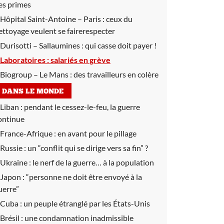
es primes
Hôpital Saint-Antoine – Paris :
ceux du
ettoyage veulent se fairerespecter
Durisotti – Sallaumines :
qui casse doit payer !
Laboratoires :
salariés en grève
Biogroup – Le Mans :
des travailleurs en colère
DANS LE MONDE
Liban :
pendant le cessez-le-feu, la guerre
ontinue
France-Afrique :
en avant pour le pillage
Russie :
un “conflit qui se dirige vers sa fin” ?
Ukraine :
le nerf de la guerre… à la population
Japon :
“personne ne doit être envoyé à la
uerre”
Cuba :
un peuple étranglé par les États-Unis
Brésil :
une condamnation inadmissible