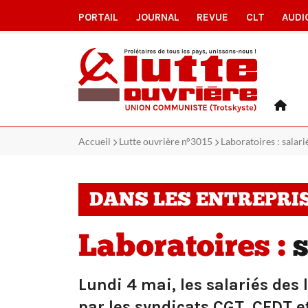
PORTAIL
JOURNAL
REVUE
CLT
AUDI
Accueil
Lutte ouvrière n°3015
Laboratoires : salari
DANS LES ENTREPRI
Laboratoires :
s
Lundi 4 mai, les salariés des 
par les syndicats CGT, CFDT et