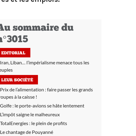
Au sommaire du
n°3015
EDITORIAL
Iran, Liban… l’impérialisme menace tous les
euples
LEUR SOCIÉTÉ
Prix de l’alimentation :
faire passer les grands
roupes à la caisse !
Golfe :
le porte-avions se hâte lentement
L’impôt saigne le malheureux
TotalEnergies :
le plein de profits
Le chantage de Pouyanné