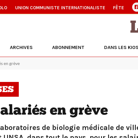
OLO
UNION COMMUNISTE INTERNATIONALISTE
FÊTE
ARCHIVES
ABONNEMENT
DANS LES KIO
és en grève
SES
alariés en grève
laboratoires de biologie médicale de vill
 UNSA, dans tout le pays, pour les salair