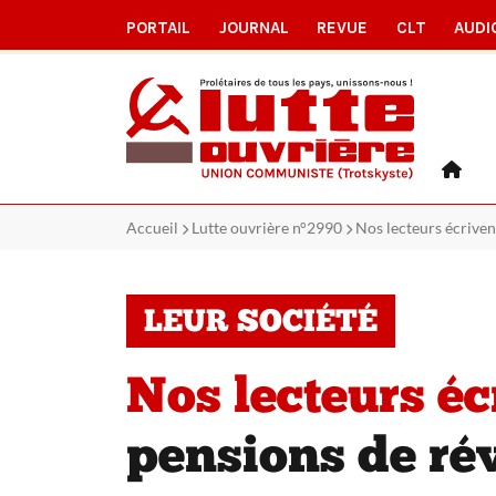
PORTAIL
JOURNAL
REVUE
CLT
AUDI
Accueil
Lutte ouvrière n°2990
Nos lecteurs écrivent
LEUR SOCIÉTÉ
Nos lecteurs éc
pensions de ré