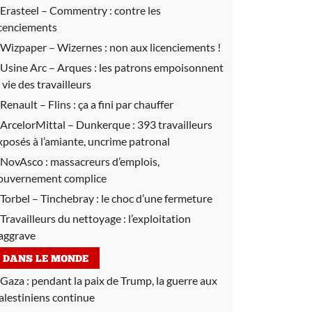
Erasteel – Commentry :
contre les
icenciements
Wizpaper – Wizernes :
non aux licenciements !
Usine Arc – Arques :
les patrons empoisonnent
a vie des travailleurs
Renault – Flins :
ça a fini par chauffer
ArcelorMittal – Dunkerque :
393 travailleurs
xposés à l’amiante, uncrime patronal
NovAsco :
massacreurs d’emplois,
ouvernement complice
Torbel – Tinchebray :
le choc d’une fermeture
Travailleurs du nettoyage :
l’exploitation
’aggrave
DANS LE MONDE
Gaza :
pendant la paix de Trump, la guerre aux
alestiniens continue