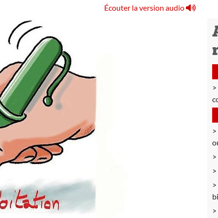
Écouter la version audio
c
o
b