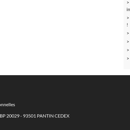
i
!
nnelles
 - BP 20029 - 93501 PANTIN CEDEX