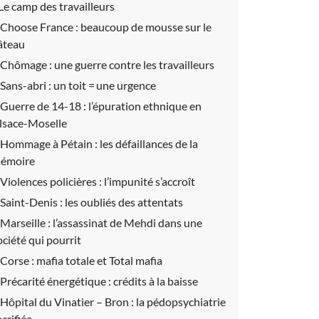
 Le camp des travailleurs
Choose France :
beaucoup de mousse sur le
âteau
Chômage :
une guerre contre les travailleurs
Sans-abri :
un toit = une urgence
Guerre de 14-18 :
l’épuration ethnique en
lsace-Moselle
Hommage à Pétain :
les défaillances de la
émoire
Violences policières :
l’impunité s’accroît
Saint-Denis :
les oubliés des attentats
Marseille :
l’assassinat de Mehdi dans une
ociété qui pourrit
Corse :
mafia totale et Total mafia
Précarité énergétique :
crédits à la baisse
Hôpital du Vinatier – Bron :
la pédopsychiatrie
acrifiée