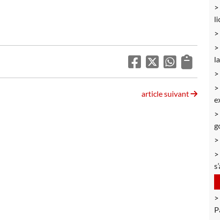
l
l
article suivant
e
g
s
P