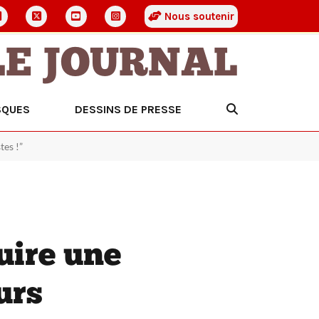
Nous soutenir
LE JOURNAL
SQUES
DESSINS DE PRESSE
tes !”
uire une
urs