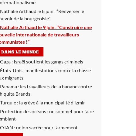
’internationalisme
Nathalie Arthaud le 8 juin :
“Renverser le
ouvoir de la bourgeoisie”
Nathalie Arthaud le 9 juin :
“Construire une
ouvelle internationale de travailleurs
ommunistes !”
DANS LE MONDE
Gaza :
Israël soutient les gangs criminels
États-Unis :
manifestations contre la chasse
ux migrants
Panama :
les travailleurs de la banane contre
hiquita Brands
Turquie :
la grève à la municipalité d’Izmir
Protection des océans :
un sommet pour faire
emblant
OTAN :
union sacrée pour l’armement