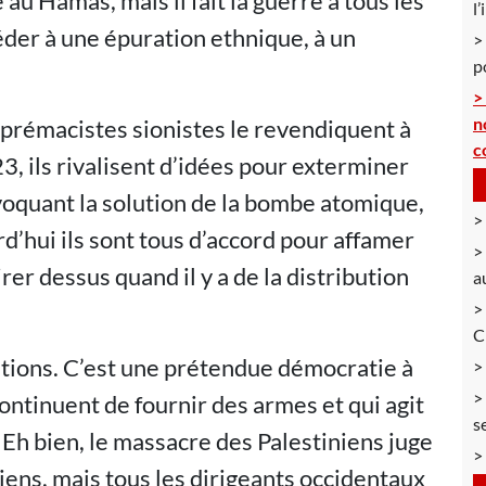
au Hamas, mais il fait la guerre à tous les
l
céder à une épuration ethnique, à un
p
n
uprémacistes sionistes le revendiquent à
c
3, ils rivalisent d’idées pour exterminer
voquant la solution de la bombe atomique,
rd’hui ils sont tous d’accord pour affamer
rer dessus quand il y a de la distribution
a
C
nations. C’est une prétendue démocratie à
ontinuent de fournir des armes et qui agit
s
 Eh bien, le massacre des Palestiniens juge
iens, mais tous les dirigeants occidentaux