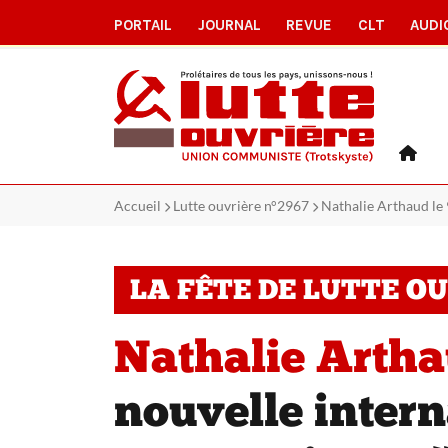
PORTAIL
JOURNAL
REVUE
CLT
AUDI
Accueil
Lutte ouvrière n°2967
Nathalie Arthaud le 
LA FÊTE DE LUTTE O
Nathalie Arthau
nouvelle intern