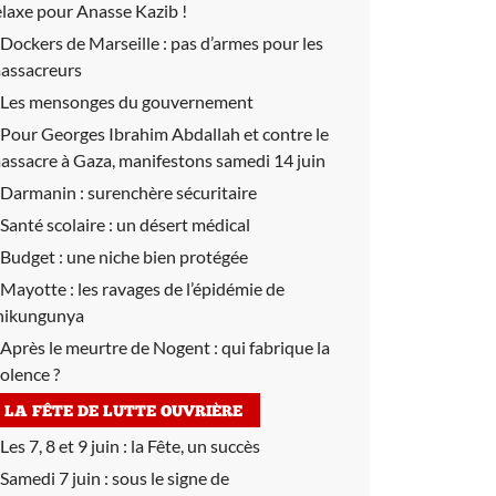
elaxe pour Anasse Kazib !
Dockers de Marseille :
pas d’armes pour les
assacreurs
Les mensonges du gouvernement
Pour Georges Ibrahim Abdallah et contre le
assacre à Gaza, manifestons samedi 14 juin
Darmanin :
surenchère sécuritaire
Santé scolaire :
un désert médical
Budget :
une niche bien protégée
Mayotte :
les ravages de l’épidémie de
hikungunya
Après le meurtre de Nogent :
qui fabrique la
iolence ?
LA FÊTE DE LUTTE OUVRIÈRE
Les 7, 8 et 9 juin :
la Fête, un succès
Samedi 7 juin :
sous le signe de