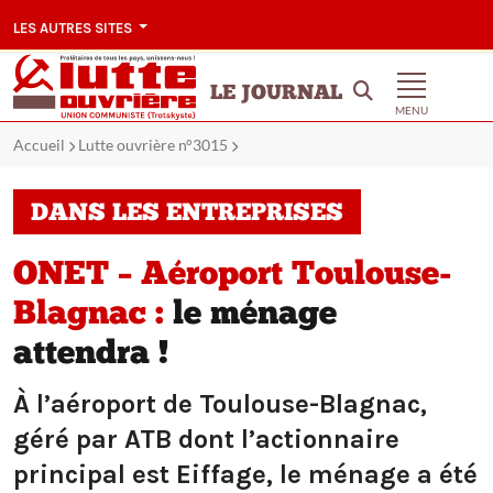
LES AUTRES SITES
LE JOURNAL
MENU
Accueil
Lutte ouvrière n°3015
DANS LES ENTREPRISES
ONET – Aéroport Toulouse-
Blagnac :
le ménage
attendra !
À l’aéroport de Toulouse-Blagnac,
géré par ATB dont l’actionnaire
principal est Eiffage, le ménage a été