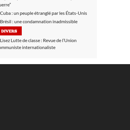
uerre”
Cuba :
un peuple étranglé par les États-Unis
Brésil :
une condamnation inadmissible
DIVERS
Lisez Lutte de classe :
Revue de l’Union
ommuniste internationaliste