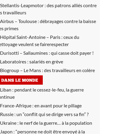
Stellantis-Leapmotor :
des patrons alliés contre
es travailleurs
Airbus – Toulouse :
débrayages contre la baisse
es primes
Hôpital Saint-Antoine – Paris :
ceux du
ettoyage veulent se fairerespecter
Durisotti – Sallaumines :
qui casse doit payer !
Laboratoires :
salariés en grève
Biogroup – Le Mans :
des travailleurs en colère
DANS LE MONDE
Liban :
pendant le cessez-le-feu, la guerre
ontinue
France-Afrique :
en avant pour le pillage
Russie :
un “conflit qui se dirige vers sa fin” ?
Ukraine :
le nerf de la guerre… à la population
Japon :
“personne ne doit être envoyé à la