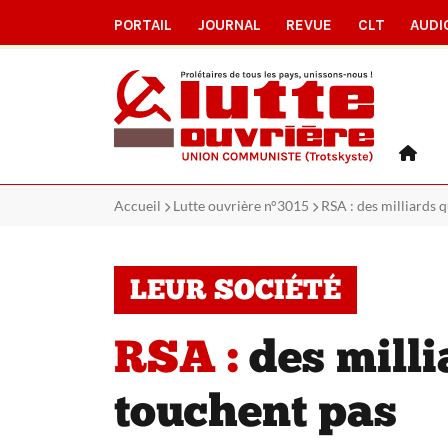
PORTAIL
JOURNAL
REVUE
CLT
AUDI
Accueil
Lutte ouvrière n°3015
RSA : des milliards q
LEUR SOCIÉTÉ
RSA :
des milli
touchent pas