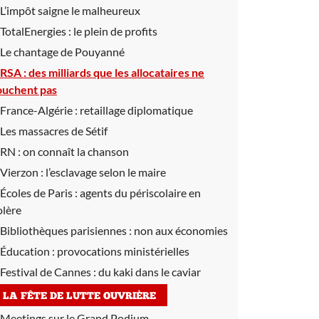
L’impôt saigne le malheureux
TotalEnergies :
le plein de profits
Le chantage de Pouyanné
RSA :
des milliards que les allocataires ne
ouchent pas
France-Algérie :
retaillage diplomatique
Les massacres de Sétif
RN :
on connaît la chanson
Vierzon :
l’esclavage selon le maire
Écoles de Paris :
agents du périscolaire en
olère
Bibliothèques parisiennes :
non aux économies
Éducation :
provocations ministérielles
Festival de Cannes :
du kaki dans le caviar
LA FÊTE DE LUTTE OUVRIÈRE
Meetings sur le Grand Podium