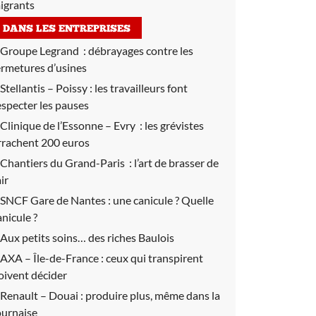
igrants
DANS LES ENTREPRISES
Groupe Legrand :
débrayages contre les
ermetures d’usines
Stellantis – Poissy :
les travailleurs font
especter les pauses
Clinique de l’Essonne – Evry :
les grévistes
rrachent 200 euros
Chantiers du Grand-Paris :
l’art de brasser de
air
SNCF Gare de Nantes :
une canicule ? Quelle
anicule ?
Aux petits soins… des riches Baulois
AXA – Île-de-France : ceux qui transpirent
oivent décider
Renault – Douai :
produire plus, même dans la
ournaise