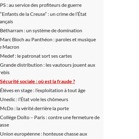
PS :
au service des profiteurs de guerre
“Enfants de la Creuse” :
un crime de l’État
rançais
Bétharram :
un système de domination
Marc Bloch au Panthéon :
paroles et musique
e Macron
Medef :
le patronat sort ses cartes
Grande distribution :
les vautours jouent aux
rebis
Sécurité sociale :
où est la fraude ?
Élèves en stage :
l’exploitation à tout âge
Unedic :
l’État vole les chômeurs
McDo :
la vérité derrière la porte
Collège Dolto – Paris :
contre une fermeture de
lasse
Union européenne :
honteuse chasse aux