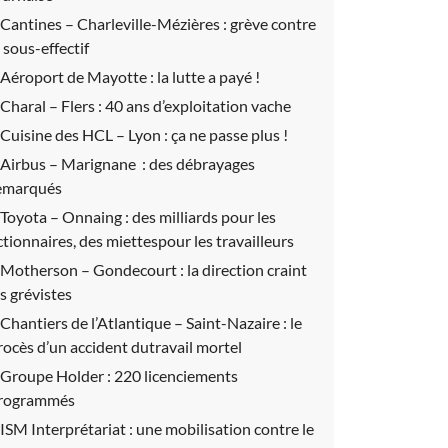
Cantines – Charleville-Mézières :
grève contre
e sous-effectif
Aéroport de Mayotte :
la lutte a payé !
Charal – Flers :
40 ans d’exploitation vache
Cuisine des HCL – Lyon :
ça ne passe plus !
Airbus – Marignane :
des débrayages
emarqués
Toyota – Onnaing :
des milliards pour les
ctionnaires, des miettespour les travailleurs
Motherson – Gondecourt :
la direction craint
es grévistes
Chantiers de l’Atlantique – Saint-Nazaire :
le
rocès d’un accident dutravail mortel
Groupe Holder :
220 licenciements
rogrammés
ISM Interprétariat : une mobilisation contre le