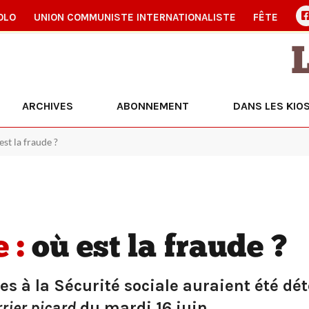
OLO
UNION COMMUNISTE INTERNATIONALISTE
FÊTE
ARCHIVES
ABONNEMENT
DANS LES KIO
est la fraude ?
 :
où est la fraude ?
es à la Sécurité sociale auraient été dét
rier picard
du mardi 16 juin.