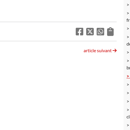
f
d
article suivant
b
c