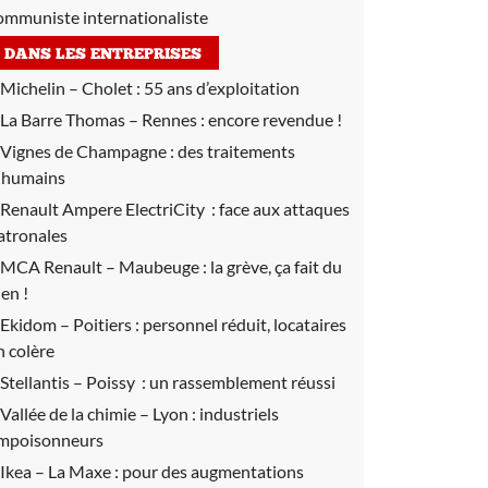
ommuniste internationaliste
DANS LES ENTREPRISES
Michelin – Cholet : 55 ans d’exploitation
La Barre Thomas – Rennes :
encore revendue !
Vignes de Champagne :
des traitements
nhumains
Renault Ampere ElectriCity :
face aux attaques
atronales
MCA Renault – Maubeuge :
la grève, ça fait du
ien !
Ekidom – Poitiers :
personnel réduit, locataires
n colère
Stellantis – Poissy :
un rassemblement réussi
Vallée de la chimie – Lyon :
industriels
mpoisonneurs
Ikea – La Maxe :
pour des augmentations