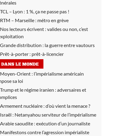
énérales
TCL – Lyon :
1 %, ça ne passe pas !
RTM – Marseille :
métro en grève
Nos lecteurs écrivent :
valides ou non, c’est
’exploitation
Grande distribution :
la guerre entre vautours
Prêt-à-porter :
prêt-à-licencier
DANS LE MONDE
Moyen-Orient :
l’impérialisme américain
mpose sa loi
Trump et le régime iranien :
adversaires et
omplices
Armement nucléaire :
d’où vient la menace ?
Israël :
Netanyahou serviteur de l’impérialisme
Arabie saoudite :
exécution d’un journaliste
Manifestons contre l’agression impérialiste