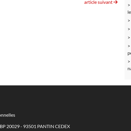
article suivant
l
p
n
nnelles
 - BP 20029 - 93501 PANTIN CEDEX