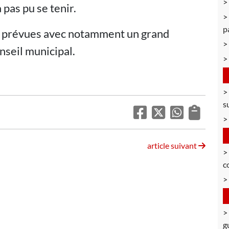
 pas pu se tenir.
p
jà prévues avec notamment un grand
seil municipal.
s
article suivant
c
g