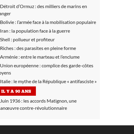
Détroit d’Ormuz :
des milliers de marins en
anger
Bolivie :
l’armée face à la mobilisation populaire
Iran :
la population face à la guerre
Shell :
pollueur et profiteur
Riches :
des parasites en pleine forme
Arménie :
entre le marteau et l’enclume
Union européenne :
complice des garde-côtes
ibyens
Italie :
le mythe de la République « antifasciste »
IL Y A 90 ANS
Juin 1936 :
les accords Matignon, une
anœuvre contre-révolutionnaire