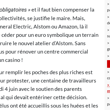
et il faut bien compenser la
bligatoires »
p
llectivités, se justifie le maire. Mais,
d
neral Electric, Alstom ou Amazon, là il
de céder pour un euro symbolique un terrain
s
ruire le nouvel atelier d’Alstom. Sans
g
vus pour rénover un centre commercial
un casino !
ur remplir les poches des plus riches est
c
our protester, une centaine de travailleurs
i 4 juin avec le soutien des parents
m
ial qui devait entériner cette décision.
p
us ont été accueillis sous les huées et les