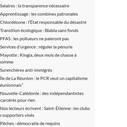
Salaires :
la transparence nécessaire
Apprentissage :
les combines patronales
Chlordécone :
l’État responsable du désastre
Transition écologique :
Blabla sans fonds
PFAS :
les pollueurs ne paieront pas
Services d’urgence :
réguler la pénurie
Mayotte :
Kingia, deux mois de chasse à
’homme
Surenchères anti-immigrés
Île de La Réunion :
le PCR veut un capitalisme
réunionnais”
Nouvelle-Calédonie :
des indépendantistes
ncarcérés pour rien
Nos lecteurs écrivent :
Saint-Étienne : les clubs
e supporters visés
Pêches :
démocratie de requins