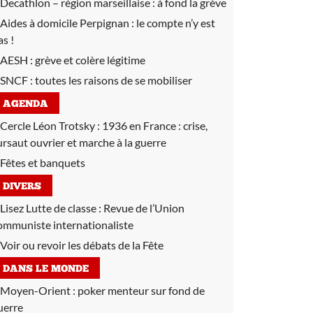
Decathlon – région marseillaise :
à fond la grève
Aides à domicile Perpignan :
le compte n’y est
as !
AESH :
grève et colère légitime
SNCF :
toutes les raisons de se mobiliser
AGENDA
Cercle Léon Trotsky :
1936 en France : crise,
ursaut ouvrier et marche à la guerre
Fêtes et banquets
DIVERS
Lisez Lutte de classe :
Revue de l’Union
ommuniste internationaliste
Voir ou revoir les débats de la Fête
DANS LE MONDE
Moyen-Orient :
poker menteur sur fond de
uerre