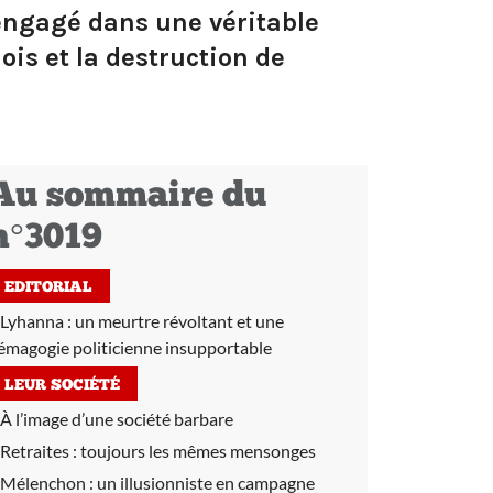
 engagé dans une véritable
ois et la destruction de
Au sommaire du
n°3019
EDITORIAL
Lyhanna : un meurtre révoltant et une
émagogie politicienne insupportable
LEUR SOCIÉTÉ
À l’image d’une société barbare
Retraites :
toujours les mêmes mensonges
Mélenchon :
un illusionniste en campagne