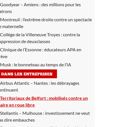
Goodyear – Amiens :
des millions pour les
atrons
Montreuil :
l’extrême droite contre un spectacle
e maternelle
Collège de la Villeneuve Troyes :
contre la
uppression de deuxclasses
Clinique de l’Essonne :
éducateurs APA en
rève
Musk :
le bonneteau au temps de l’IA
DANS LES ENTREPRISES
Airbus Atlantic – Nantes :
les débrayages
ontinuent
Territoriaux de Belfort :
mobilisés contre un
aire en roue libre
Stellantis – Mulhouse :
investissement ne veut
as dire embauches