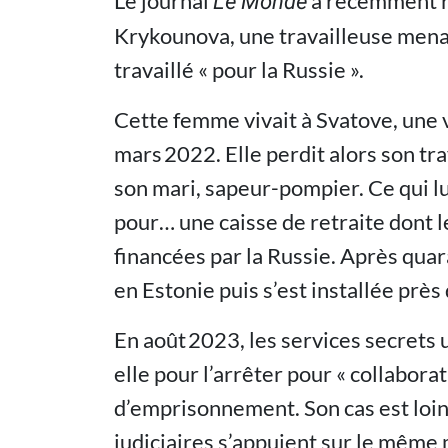
Le journal
a récemment ra
Le Monde
Krykounova, une travailleuse menac
travaillé « pour la Russie ».
Cette femme vivait à Svatove, une 
mars 2022. Elle perdit alors son tra
son mari, sapeur-pompier. Ce qui lui
pour… une caisse de retraite dont 
financées par la Russie. Après quaran
en Estonie puis s’est installée près
En août 2023, les services secrets
elle pour l’arrêter pour « collabora
d’emprisonnement. Son cas est loin
judiciaires s’appuient sur le même 