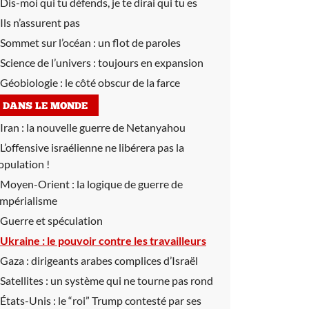
Dis-moi qui tu défends, je te dirai qui tu es
Ils n’assurent pas
Sommet sur l’océan :
un flot de paroles
Science de l’univers :
toujours en expansion
Géobiologie :
le côté obscur de la farce
DANS LE MONDE
Iran :
la nouvelle guerre de Netanyahou
L’offensive israélienne ne libérera pas la
opulation !
Moyen-Orient :
la logique de guerre de
’impérialisme
Guerre et spéculation
Ukraine :
le pouvoir contre les travailleurs
Gaza :
dirigeants arabes complices d’Israël
Satellites :
un système qui ne tourne pas rond
États-Unis :
le “roi” Trump contesté par ses