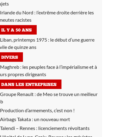
ujets
Irlande du Nord :
l’extrême droite derrière les
meutes racistes
IL Y A 50 ANS
Liban, printemps 1975 :
le début d’une guerre
ivile de quinze ans
DIVERS
Maghreb :
les peuples face à l’impérialisme et à
eurs propres dirigeants
DANS LES ENTREPRISES
Groupe Renault :
de Meo se trouve un meilleur
ob
Production d’armements, c’est non !
Airbags Takata :
un nouveau mort
Talendi – Rennes :
licenciements révoltants
Hôpital de Lyon-Croix-Rousse :
les grévistes