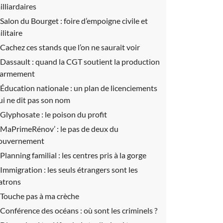
illiardaires
Salon du Bourget :
foire d’empoigne civile et
ilitaire
Cachez ces stands que l’on ne saurait voir
Dassault :
quand la CGT soutient la production
’armement
Éducation nationale :
un plan de licenciements
ui ne dit pas son nom
Glyphosate :
le poison du profit
MaPrimeRénov’ :
le pas de deux du
ouvernement
Planning familial :
les centres pris à la gorge
Immigration :
les seuls étrangers sont les
atrons
Touche pas à ma crèche
Conférence des océans : où sont les criminels ?