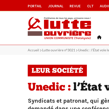
PORTAIL
JOURNAL
REVUE
CLT
AUDI
Accueil
Lutte ouvrière n°3021
Unedic : l’État vole
LEUR SOCIÉTÉ
Unedic :
l’État 
Syndicats et patronat, qui g
demandé dans une conférence d