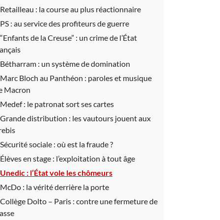
Retailleau :
la course au plus réactionnaire
PS :
au service des profiteurs de guerre
“Enfants de la Creuse” :
un crime de l’État
rançais
Bétharram :
un système de domination
Marc Bloch au Panthéon :
paroles et musique
e Macron
Medef :
le patronat sort ses cartes
Grande distribution :
les vautours jouent aux
rebis
Sécurité sociale :
où est la fraude ?
Élèves en stage :
l’exploitation à tout âge
Unedic :
l’État vole les chômeurs
McDo :
la vérité derrière la porte
Collège Dolto – Paris :
contre une fermeture de
lasse