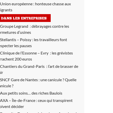
Union européenne :
honteuse chasse aux
igrants
DANS LES ENTREPRISES
Groupe Legrand :
débrayages contre les
ermetures d’usines
Stellantis – Poissy :
les travailleurs font
especter les pauses
Clinique de l’Essonne – Evry :
les grévistes
rrachent 200 euros
Chantiers du Grand-Paris :
l’art de brasser de
air
SNCF Gare de Nantes :
une canicule ? Quelle
anicule ?
Aux petits soins… des riches Baulois
AXA – Île-de-France : ceux qui transpirent
oivent décider