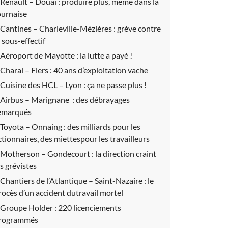
Renault – Douai :
produire plus, même dans la
ournaise
Cantines – Charleville-Mézières :
grève contre
e sous-effectif
Aéroport de Mayotte :
la lutte a payé !
Charal – Flers :
40 ans d’exploitation vache
Cuisine des HCL – Lyon :
ça ne passe plus !
Airbus – Marignane :
des débrayages
emarqués
Toyota – Onnaing :
des milliards pour les
ctionnaires, des miettespour les travailleurs
Motherson – Gondecourt :
la direction craint
es grévistes
Chantiers de l’Atlantique – Saint-Nazaire :
le
rocès d’un accident dutravail mortel
Groupe Holder :
220 licenciements
rogrammés