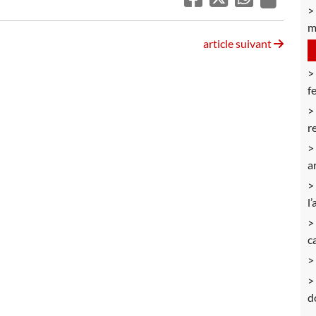
m
article suivant
f
r
a
l’
c
d