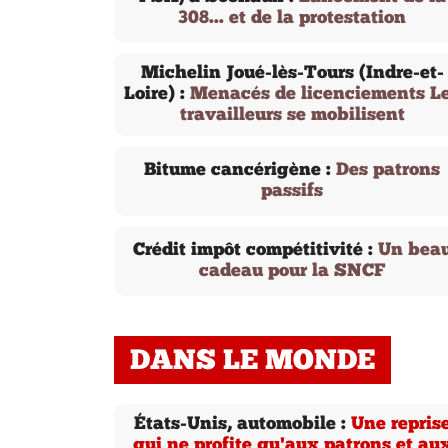
308... et de la protestation
Michelin Joué-lès-Tours (Indre-et-
Loire) :
Menacés de licenciements L
travailleurs se mobilisent
Bitume cancérigène :
Des patrons
passifs
Crédit impôt compétitivité :
Un bea
cadeau pour la SNCF
DANS LE MONDE
États-Unis, automobile :
Une repris
qui ne profite qu'aux patrons et au