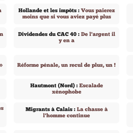
n
Hollande et les impôts :
Vous paierez
moins que si vous aviez payé plus
n
Dividendes du CAC 40 :
De l'argent il
y en a
 »
Réforme pénale, un recul de plus, un !
Hautmont (Nord) :
Escalade
xénophobe
es
Migrants à Calais :
La chasse à
l'homme continue