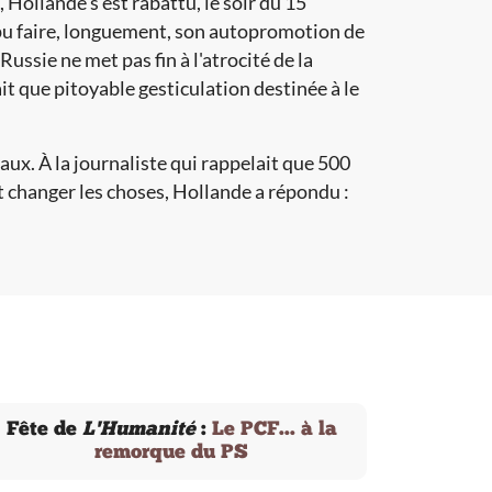
 Hollande s'est rabattu, le soir du 15
i pu faire, longuement, son autopromotion de
Russie ne met pas fin à l'atrocité de la
ait que pitoyable gesticulation destinée à le
aux. À la journaliste qui rappelait que 500
 changer les choses, Hollande a répondu :
Fête de
L'Humanité
:
Le PCF... à la
remorque du PS