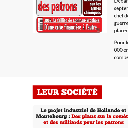
Débarq
septem
chef d
guerre
placer
Pour l
000 em
compét
LEUR SOCIÉTÉ
Le projet industriel de Hollande et
Montebourg :
Des plans sur la comè
et des milliards pour les patrons