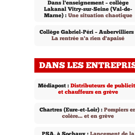
Dans l'enseignement – collège
Lakanal Vitry-sur-Seine (Val-de-
Marne) :
Une situation chaotique
Collège Gabriel-Péri – Aubervilliers 
La rentrée n'a rien d'apaisé
DANS LES ENTREPRI
Médiapost :
Distributeurs de publici
et chauffeurs en grève
Chartres (Eure-et-Loir) :
Pompiers e
colère... et en grève
PSA, à Sochaux :
Lancement de la