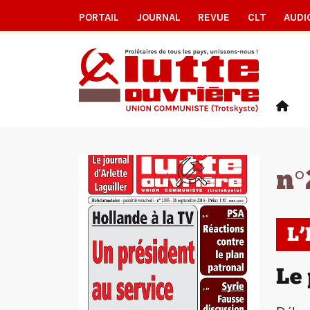
PORTAIL
JOURNAL
REVUE
CLT
AUDI
n°
L
Le 