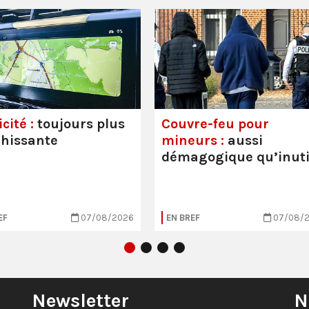
cité :
toujours plus
Couvre-feu pour
hissante
mineurs :
aussi
démagogique qu’inuti
EF
07/08/2026
EN BREF
07/08/
Newsletter
N