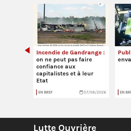
de tout
Incendie de Gandrange :
Publi
on ne peut pas faire
enva
confiance aux
capitalistes et à leur
Etat
05/08/2026
EN BREF
07/08/2026
EN BR
Lutte Ouvrière