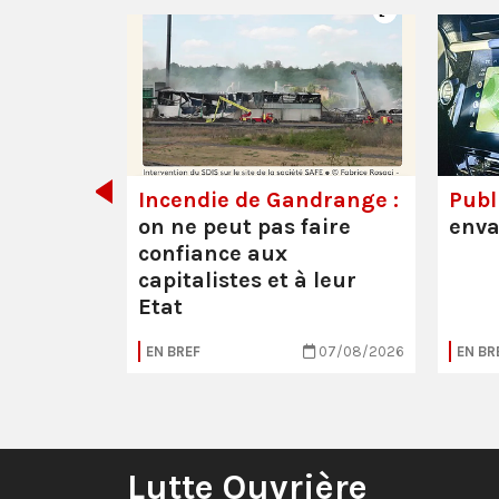
de tout
Incendie de Gandrange :
Publi
on ne peut pas faire
enva
confiance aux
capitalistes et à leur
Etat
05/08/2026
EN BREF
07/08/2026
EN BR
Lutte Ouvrière