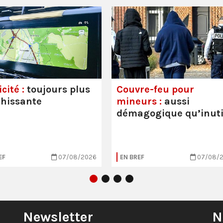
cité :
toujours plus
Couvre-feu pour
hissante
mineurs :
aussi
démagogique qu’inuti
EF
07/08/2026
EN BREF
07/08/
Newsletter
N