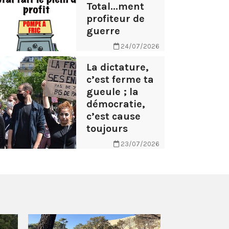
Total...ment
profiteur de
guerre
24/07/2026
La dictature,
c’est ferme ta
gueule ; la
démocratie,
c’est cause
toujours
23/07/2026
AB Tasty – 