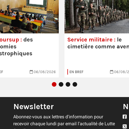
oursup :
des
Service militaire :
le
nomies
cimetière comme aven
strophiques
EF
06/08/2026
EN BREF
06/08/
Newsletter
N
Abonnez-vous aux lettres d'information pour
recevoir chaque lundi par email l'actualité de Lutte