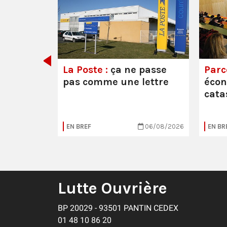
e ou la
La Poste :
ça ne passe
Parc
pas comme une lettre
éco
cata
05/08/2026
EN BREF
06/08/2026
EN BR
Lutte Ouvrière
BP 20029 - 93501 PANTIN CEDEX
01 48 10 86 20