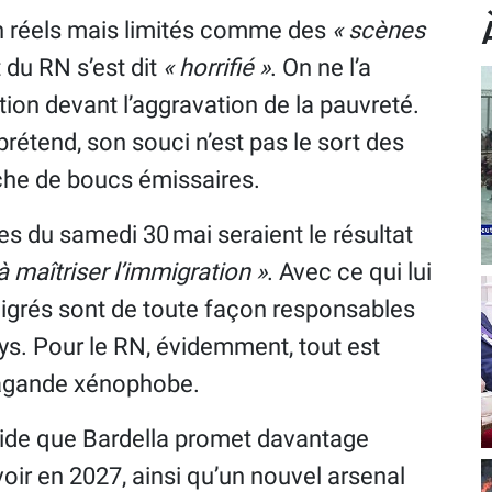
 réels mais limités comme des
« scènes
t du RN s’est dit
« horrifié »
. On ne l’a
ion devant l’aggravation de la pauvreté.
prétend, son souci n’est pas le sort des
rche de boucs émissaires.
ces du samedi 30 mai seraient le résultat
à maîtriser l’immigration »
. Avec ce qui lui
migrés sont de toute façon responsables
ays. Pour le RN, évidemment, tout est
opagande xénophobe.
pide que Bardella promet davantage
voir en 2027, ainsi qu’un nouvel arsenal