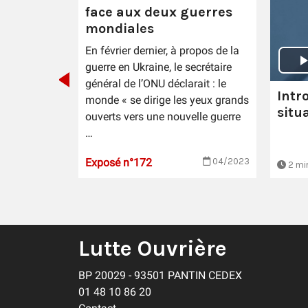
face aux deux guerres
uvrier
mondiales
uerres
En février dernier, à propos de la
guerre en Ukraine, le secrétaire
général de l’ONU déclarait : le
Intr
monde « se dirige les yeux grands
situ
ouverts vers une nouvelle guerre
…
Exposé n°172
04/2023
15/04/2023
2 mi
Lutte Ouvrière
BP 20029 - 93501 PANTIN CEDEX
01 48 10 86 20