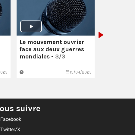
Cercle Léon
Paris - 15 a
Introducti
situation p
r
Le mouvement ouvrier
face aux deux guerres
mondiales -
3/3
2023
15/04/2023
2 min 7
ous suivre
Facebook
Twitter/X