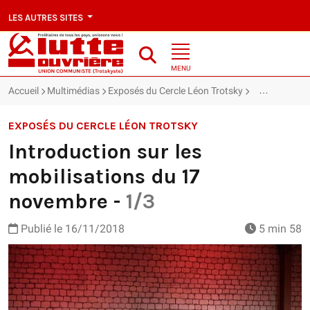
LES AUTRES SITES
MENU
Accueil
Multimédias
Exposés du Cercle Léon Trotsky
Introduction 
EXPOSÉS DU CERCLE LÉON TROTSKY
Introduction sur les
mobilisations du 17
novembre -
1/3
Publié le
16/11/2018
5 min 58