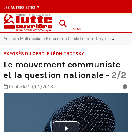
LES AUTRES SITES
MENU
Accueil
Multimédias
Exposés du Cercle Léon Trotsky
Le mouvement
EXPOSÉS DU CERCLE LÉON TROTSKY
Le mouvement communiste
et la question nationale -
2/2
Publié le
19/01/2018