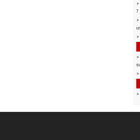
?
u
s