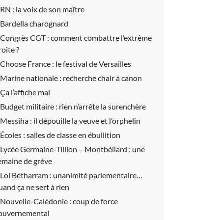
RN :
la voix de son maître
Bardella charognard
Congrès CGT :
comment combattre l’extrême
roite ?
Choose France :
le festival de Versailles
Marine nationale :
recherche chair à canon
Ça l’affiche mal
Budget militaire :
rien n’arrête la surenchère
Messiha :
il dépouille la veuve et l’orphelin
Écoles :
salles de classe en ébullition
Lycée Germaine-Tillion – Montbéliard :
une
emaine de grève
Loi Bétharram :
unanimité parlementaire…
uand ça ne sert à rien
Nouvelle-Calédonie :
coup de force
ouvernemental