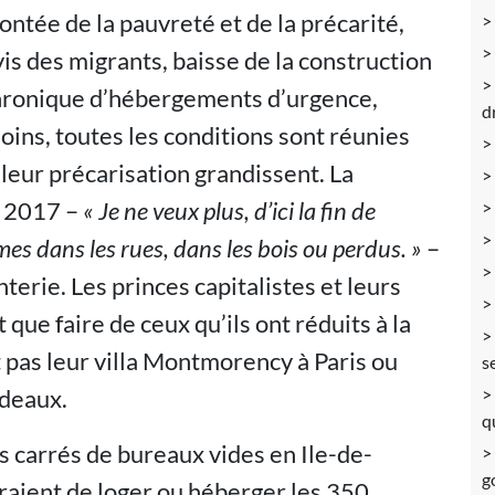
tée de la pauvreté et de la précarité,
is des migrants, baisse de la construction
chronique d’hébergements d’urgence,
d
soins, toutes les conditions sont réunies
leur précarisation grandissent. La
n 2017 –
« Je ne veux plus, d’ici la fin de
es dans les rues, dans les bois ou perdus. »
–
erie. Les princes capitalistes et leurs
 que faire de ceux qu’ils ont réduits à la
 pas leur villa Montmorency à Paris ou
s
rdeaux.
q
es carrés de bureaux vides en Ile-de-
g
aient de loger ou héberger les 350