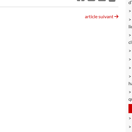
d
article suivant
l
c
h
q