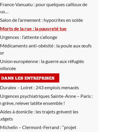
France-Vanuatu :
pour quelques cailloux de
lus…
Salon de l’armement :
hypocrites en solde
Morts de la rue :
la pauvreté tue
Urgences :
l’attente s’allonge
Médicaments anti-obésité :
la poule aux œufs
’or
Union européenne :
la guerre aux réfugiés
enforcée
DANS LES ENTREPRISES
Duralex – Loiret :
243 emplois menacés
Urgences psychiatriques Sainte-Anne – Paris :
n grève, relever latête ensemble !
Aides à domicile :
les trajets grèvent les
udgets
Michelin – Clermont-Ferrand :
“projet