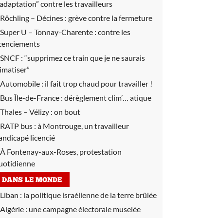
’adaptation” contre les travailleurs
Röchling – Décines :
grève contre la fermeture
Super U – Tonnay-Charente :
contre les
icenciements
SNCF :
“supprimez ce train que je ne saurais
limatiser”
Automobile :
il fait trop chaud pour travailler !
Bus Île-de-France :
dérèglement clim’… atique
Thales – Vélizy :
on bout
RATP bus :
à Montrouge, un travailleur
andicapé licencié
À Fontenay-aux-Roses, protestation
uotidienne
DANS LE MONDE
Liban :
la politique israélienne de la terre brûlée
Algérie :
une campagne électorale muselée