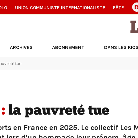
OLO
UNION COMMUNISTE INTERNATIONALISTE
FÊTE
ARCHIVES
ABONNEMENT
DANS LES KIO
pauvreté tue
:
la pauvreté tue
ts en France en 2025. Le collectif Les M
nt lors d’un hommage leur prénom, âge, v