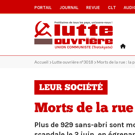
PORTAIL
JOURNAL
REVUE
CLT
AUDI
Accueil
Lutte ouvrière n°3018
Morts de la rue : la 
LEUR SOCIÉTÉ
Morts de la rue 
Plus de 929 sans-abri sont mor
scandale le 2 juin, en égrena