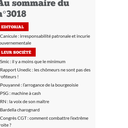
Au sommaire du
n°3018
EDITORIAL
Canicule : irresponsabilité patronale et incurie
ouvernementale
LEUR SOCIÉTÉ
Smic :
il y a moins que le minimum
Rapport Unedic :
les chômeurs ne sont pas des
rofiteurs !
Pouyanné :
l’arrogance de la bourgeoisie
PSG :
machine à cash
RN :
la voix de son maître
Bardella charognard
Congrès CGT :
comment combattre l’extrême
roite ?