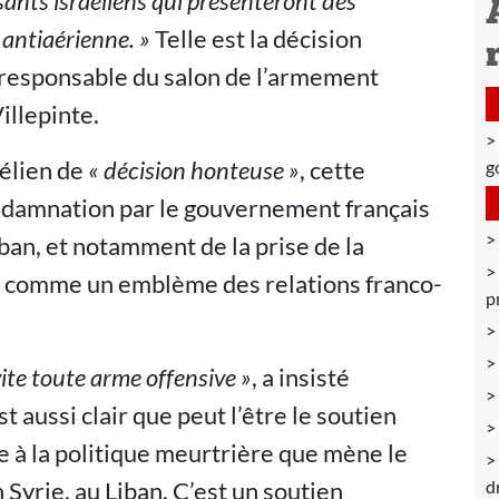
ants israéliens qui présenteront des
 antiaérienne. »
Telle est la décision
 responsable du salon de l’armement
illepinte.
aélien de
« décision honteuse »
, cette
g
ndamnation par le gouvernement français
iban, et notamment de la prise de la
e comme un emblème des relations franco-
p
ite toute arme offensive »
, a insisté
st aussi clair que peut l’être le soutien
e à la politique meurtrière que mène le
n Syrie, au Liban. C’est un soutien
d