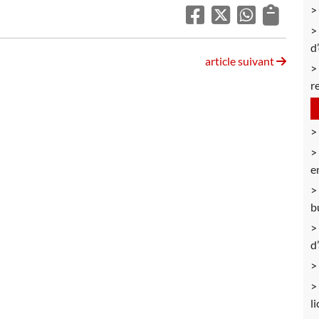
d
article suivant
r
e
b
d
l