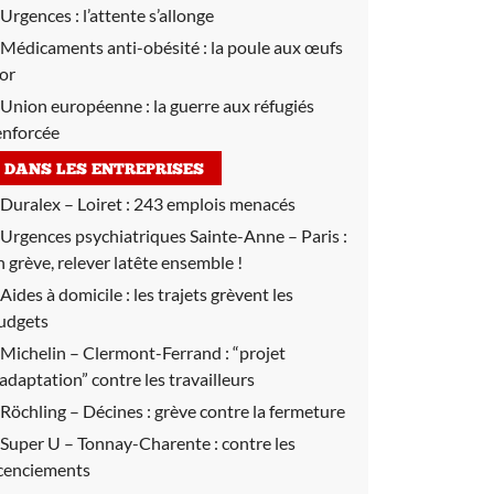
Urgences :
l’attente s’allonge
Médicaments anti-obésité :
la poule aux œufs
’or
Union européenne :
la guerre aux réfugiés
enforcée
DANS LES ENTREPRISES
Duralex – Loiret :
243 emplois menacés
Urgences psychiatriques Sainte-Anne – Paris :
n grève, relever latête ensemble !
Aides à domicile :
les trajets grèvent les
udgets
Michelin – Clermont-Ferrand :
“projet
’adaptation” contre les travailleurs
Röchling – Décines :
grève contre la fermeture
Super U – Tonnay-Charente :
contre les
icenciements