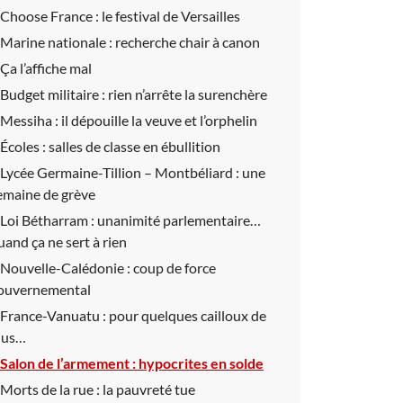
Choose France :
le festival de Versailles
Marine nationale :
recherche chair à canon
Ça l’affiche mal
Budget militaire :
rien n’arrête la surenchère
Messiha :
il dépouille la veuve et l’orphelin
Écoles :
salles de classe en ébullition
Lycée Germaine-Tillion – Montbéliard :
une
emaine de grève
Loi Bétharram :
unanimité parlementaire…
uand ça ne sert à rien
Nouvelle-Calédonie :
coup de force
ouvernemental
France-Vanuatu :
pour quelques cailloux de
lus…
Salon de l’armement :
hypocrites en solde
Morts de la rue :
la pauvreté tue