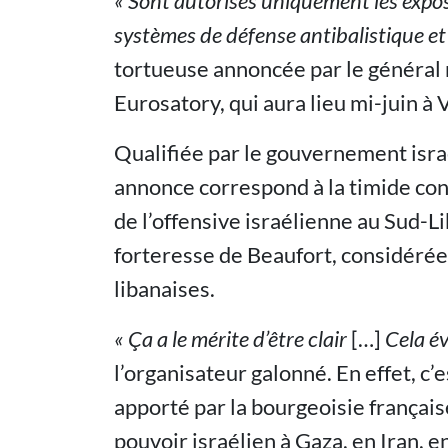
« Sont autorisés uniquement les expos
systèmes de défense antibalistique et
tortueuse annoncée par le général
Eurosatory, qui aura lieu mi-juin à V
Qualifiée par le gouvernement isr
annonce correspond à la timide co
de l’offensive israélienne au Sud-L
forteresse de Beaufort, considéré
libanaises.
« Ça a le mérite d’être clair
[…]
Cela év
l’organisateur galonné. En effet, c’e
apporté par la bourgeoisie français
pouvoir israélien à Gaza, en Iran, e