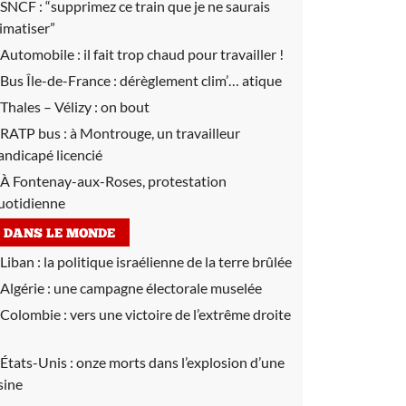
SNCF :
“supprimez ce train que je ne saurais
limatiser”
Automobile :
il fait trop chaud pour travailler !
Bus Île-de-France :
dérèglement clim’… atique
Thales – Vélizy :
on bout
RATP bus :
à Montrouge, un travailleur
andicapé licencié
À Fontenay-aux-Roses, protestation
uotidienne
DANS LE MONDE
Liban :
la politique israélienne de la terre brûlée
Algérie :
une campagne électorale muselée
Colombie :
vers une victoire de l’extrême droite
États-Unis :
onze morts dans l’explosion d’une
sine